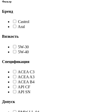
Фильтр
Бренд
Castrol
Aral
Вязкость
5W-30
5W-40
Спецификация
ACEA C3
ACEA A3
ACEA B4
API CF
API SN
Допуск