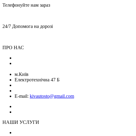
Телефонуйте нам зараз
+38 (068) 899 28 88
+38 (050) 764 49 65
24/7 Допомога на дорозі
+38 (068) 899 28 88
+38 (050) 764 49 65
ПРО НАС
Блог
Команда
м.Київ
Електротехнічна 47 Б
+38 (068) 899 28 88
+38 (050) 764 49 65
E-mail:
kivautosto@gmail.com
НАШИ УСЛУГИ