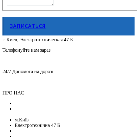
ЗАПИСАТЬСЯ
г. Киев, Электротехническая 47 Б
Телефонуйте нам зараз
+38 (068) 899 28 88
+38 (050) 764 49 65
24/7 Допомога на дорозі
+38 (068) 899 28 88
+38 (050) 764 49 65
ПРО НАС
Блог
Команда
м.Київ
Електротехнічна 47 Б
+38 (068) 899 28 88
+38 (050) 764 49 65