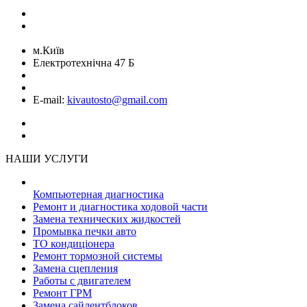
Блог
Команда
м.Київ
Електротехнічна 47 Б
+38 (068) 899 28 88
+38 (050) 764 49 65
E-mail:
kivautosto@gmail.com
НАШИ УСЛУГИ
Компьютерная диагностика
Ремонт и диагностика ходовой части
Замена технических жидкостей
Промывка печки авто
ТО кондиціонера
Ремонт тормозной системы
Замена сцепления
Работы с двигателем
Ремонт ГРМ
Замена сайлентблоков