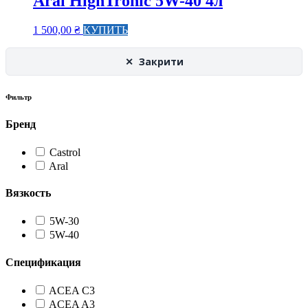
Aral HighTronic 5W-40 4л
1 500,00
₴
КУПИТЬ
✕ Закрити
Фильтр
Бренд
Castrol
Aral
Вязкость
5W-30
5W-40
Спецификация
ACEA C3
ACEA A3