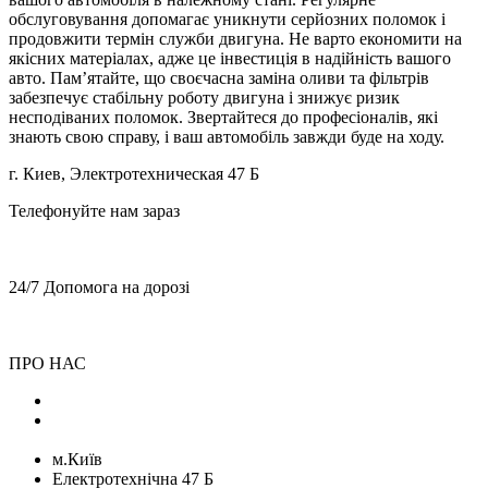
обслуговування допомагає уникнути серйозних поломок і
продовжити термін служби двигуна. Не варто економити на
якісних матеріалах, адже це інвестиція в надійність вашого
авто. Пам’ятайте, що своєчасна заміна оливи та фільтрів
забезпечує стабільну роботу двигуна і знижує ризик
несподіваних поломок. Звертайтеся до професіоналів, які
знають свою справу, і ваш автомобіль завжди буде на ходу.
г. Киев, Электротехническая 47 Б
Телефонуйте нам зараз
+38 (068) 899 28 88
+38 (050) 764 49 65
24/7 Допомога на дорозі
+38 (068) 899 28 88
+38 (050) 764 49 65
ПРО НАС
Блог
Команда
м.Київ
Електротехнічна 47 Б