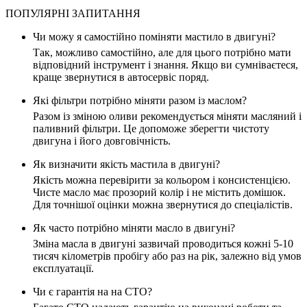
ПОПУЛЯРНІ ЗАПИТАННЯ
Чи можу я самостійно поміняти мастило в двигуні?
Так, можливо самостійно, але для цього потрібно мати
відповідний інструмент і знання. Якщо ви сумніваєтеся,
краще звернутися в
автосервіс поряд
.
Які фільтри потрібно міняти разом із маслом?
Разом із зміною оливи рекомендується міняти масляний і
паливний фільтри
. Це допоможе зберегти чистоту
двигуна
і його довговічність.
Як визначити якість мастила в двигуні?
Якість можна перевірити за кольором і консистенцією.
Чисте
масло
має прозорий колір і не містить домішок.
Для точнішої оцінки можна звернутися до спеціалістів.
Як часто потрібно міняти масло в двигуні?
Зміна
масла в двигуні
зазвичай проводиться кожні 5-10
тисяч кілометрів пробігу або раз на рік, залежно від умов
експлуатації.
Чи є гарантія на на СТО?