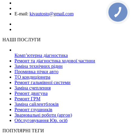
+38 (068) 899 28 88
+38 (050) 764 49 65
E-mail:
kivautosto@gmail.com
НАШІ ПОСЛУГИ
Комп’ютерна діагностика
Ремонт та діагностика ходової частини
Заміна технічних рідин
Промивка пічки авто
ТО кондиціонера
Ремонт гальмівної системи
Заміна счеплення
Ремонт двигуна
Ремонт ГРМ
Заміна сайлентблоків
Ремонт глушників
Зварювальні роботи (аргон)
Обслуговування Юр. осіб
ПОПУЛЯРНІ ТЕГИ