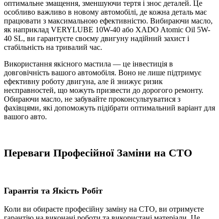
оптимальне змащення, зменшуючи тертя і знос деталей. Це
особливо важливо в новому автомобілі, де кожна деталь має
працювати з максимальною ефективністю. Вибираючи масло,
як наприклад VERYLUBE 10W-40 або XADO Atomic Oil 5W-
40 SL, ви гарантуєте своєму двигуну надійний захист і
стабільність на тривалий час.
Використання якісного мастила — це інвестиція в
довговічність вашого автомобіля. Воно не лише підтримує
ефективну роботу двигуна, але й знижує ризик
несправностей, що можуть призвести до дорогого ремонту.
Обираючи масло, не забувайте проконсультуватися з
фахівцями, які допоможуть підібрати оптимальний варіант для
вашого авто.
Переваги Професійної
Заміни на СТО
Гарантія та Якість Робіт
Коли ви обираєте професійну заміну на СТО, ви отримуєте
гарантію на виконані роботи та використані матеріали. Це