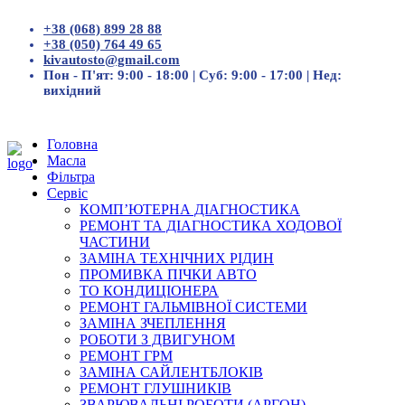
+38 (068) 899 28 88
+38 (050) 764 49 65
kivautosto@gmail.com
Пон - П'ят: 9:00 - 18:00 | Суб: 9:00 - 17:00 | Нед:
вихідний
Головна
Масла
Фільтра
Сервіс
КОМП’ЮТЕРНА ДІАГНОСТИКА
РЕМОНТ ТА ДІАГНОСТИКА ХОДОВОЇ
ЧАСТИНИ
ЗАМІНА ТЕХНІЧНИХ РІДИН
ПРОМИВКА ПІЧКИ АВТО
ТО КОНДИЦІОНЕРА
РЕМОНТ ГАЛЬМІВНОЇ СИСТЕМИ
ЗАМІНА ЗЧЕПЛЕННЯ
РОБОТИ З ДВИГУНОМ
РЕМОНТ ГРМ
ЗАМІНА САЙЛЕНТБЛОКІВ
РЕМОНТ ГЛУШНИКІВ
ЗВАРЮВАЛЬНІ РОБОТИ (АРГОН)