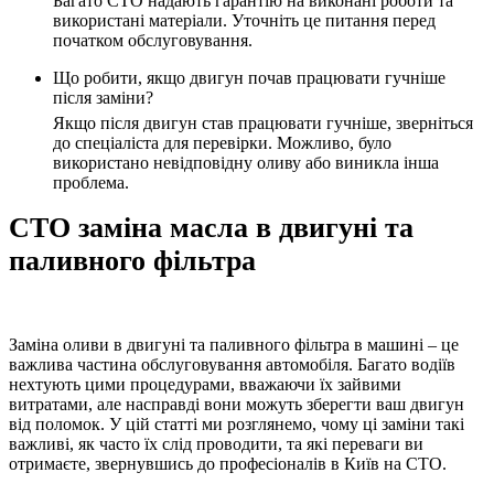
Багато
СТО
надають гарантію на виконані роботи та
використані матеріали. Уточніть це питання перед
початком обслуговування.
Що робити, якщо двигун почав працювати гучніше
після заміни?
Якщо після
двигун
став працювати гучніше, зверніться
до спеціаліста для перевірки. Можливо, було
використано невідповідну оливу або виникла інша
проблема.
СТО заміна масла в двигуні та
паливного фільтра
Заміна оливи в двигуні та паливного фільтра в машині – це
важлива частина обслуговування автомобіля. Багато водіїв
нехтують цими процедурами, вважаючи їх зайвими
витратами, але насправді вони можуть зберегти ваш двигун
від поломок. У цій статті ми розглянемо, чому ці заміни такі
важливі, як часто їх слід проводити, та які переваги ви
отримаєте, звернувшись до професіоналів в Київ на СТО.