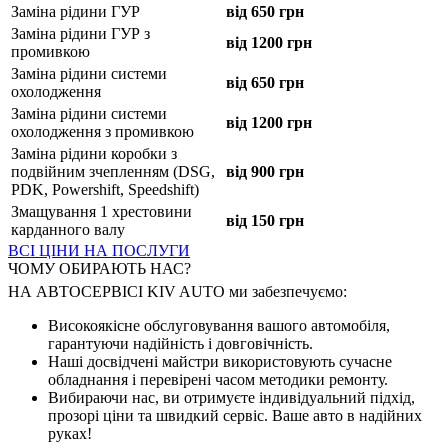
Заміна рідини ГУР
від 650 грн
Заміна рідини ГУР з
від 1200 грн
промивкою
Заміна рідини системи
від 650 грн
охолодження
Заміна рідини системи
від 1200 грн
охолодження з промивкою
Заміна рідини коробки з
подвійним зчепленням (DSG,
від 900 грн
PDK, Powershift, Speedshift)
Змащування 1 хрестовини
від 150 грн
карданного валу
ВСІ ЦІНИ НА ПОСЛУГИ
ЧОМУ ОБИРАЮТЬ НАС?
НА АВТОСЕРВІСІ KIV AUTO ми забезпечуємо:
Високоякісне обслуговування вашого автомобіля,
гарантуючи надійність і довговічність.
Наші досвідчені майстри використовують сучасне
обладнання і перевірені часом методики ремонту.
Вибираючи нас, ви отримуєте індивідуальний підхід,
прозорі ціни та швидкий сервіс. Ваше авто в надійних
руках!