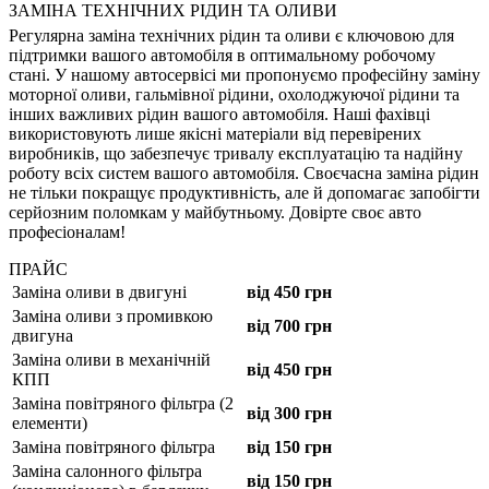
ЗАМІНА ТЕХНІЧНИХ РІДИН ТА ОЛИВИ
Регулярна заміна технічних рідин та оливи є ключовою для
підтримки вашого автомобіля в оптимальному робочому
стані. У нашому автосервісі ми пропонуємо професійну заміну
моторної оливи, гальмівної рідини, охолоджуючої рідини та
інших важливих рідин вашого автомобіля. Наші фахівці
використовують лише якісні матеріали від перевірених
виробників, що забезпечує тривалу експлуатацію та надійну
роботу всіх систем вашого автомобіля. Своєчасна заміна рідин
не тільки покращує продуктивність, але й допомагає запобігти
серйозним поломкам у майбутньому. Довірте своє авто
професіоналам!
ПРАЙС
Заміна оливи в двигуні
від 450 грн
Заміна оливи з промивкою
від 700 грн
двигуна
Заміна оливи в механічній
від 450 грн
КПП
Заміна повітряного фільтра (2
від 300 грн
елементи)
Заміна повітряного фільтра
від 150 грн
Заміна салонного фільтра
від 150 грн